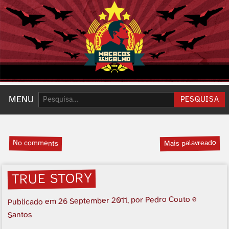
Pesquisar:
MENU
PESQUISA
No comments
Mais palavreado
TRUE STORY
, por Pedro Couto e
26 September 2011
Publicado em
Santos