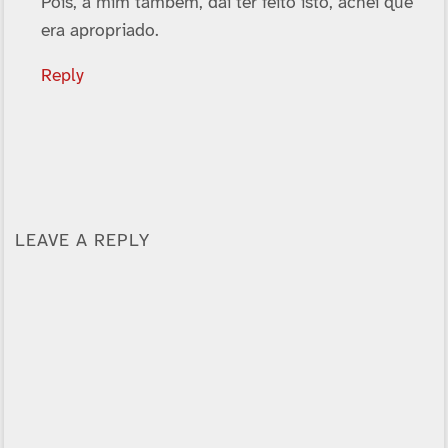
Pois, a mim também, daí­ ter feito isto, achei que
era apropriado.
Reply
LEAVE A REPLY
Alternative: