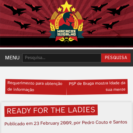
Pesquisar:
MENU
PESQUISA
Requerimento para obtenção
PSP de Braga mostra idade da
de informação
sua mente
READY FOR THE LADIES
, por Pedro Couto e Santos
23 February 2009
Publicado em