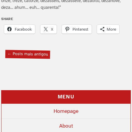
onze, treze, catorze, dezasseis, dezassete, dezaoito, dezanove,
deza… ahum… euh… quarenta!”
SHARE
Facebook
X
Pinterest
More
← Posts mais antigos
MENU
Homepage
About