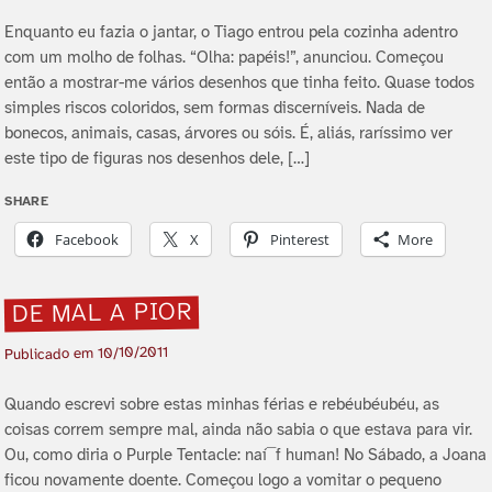
Enquanto eu fazia o jantar, o Tiago entrou pela cozinha adentro
com um molho de folhas. “Olha: papéis!”, anunciou. Começou
então a mostrar-me vários desenhos que tinha feito. Quase todos
simples riscos coloridos, sem formas discerní­veis. Nada de
bonecos, animais, casas, árvores ou sóis. É, aliás, rarí­ssimo ver
este tipo de figuras nos desenhos dele, […]
SHARE
Facebook
X
Pinterest
More
DE MAL A PIOR
10/10/2011
Publicado em
Quando escrevi sobre estas minhas férias e rebéubéubéu, as
coisas correm sempre mal, ainda não sabia o que estava para vir.
Ou, como diria o Purple Tentacle: naí¯f human! No Sábado, a Joana
ficou novamente doente. Começou logo a vomitar o pequeno