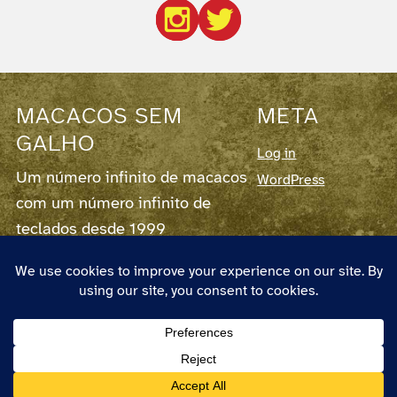
MACACOS SEM
META
GALHO
Log in
Um número infinito de macacos
WordPress
com um número infinito de
teclados desde 1999
Este blog corre em
WordPress
7.0.3,
fornece
RSS para os Posts
e para os
Comentários
.
O autor chama-se Pedro Couto e Santos,
nasceu em 1973 em Lisboa, vive em
Almada, é designer e pode ser
contactado em pedro(at)macacos.com