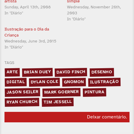
artista
simple
Sunday, April 13th, 2008
Wednesday, November 26th,
In "Diário"
2003
In "Diário"
Ilustração para o Dia da
Criança
Wednesday, June 3rd, 2015
In "Diário"
TAGS
DAVID FINCH
BRIAN DUEY
DESENHO
ARTE
ILUSTRAÇÃO
DYLAN COLE
GNOMON
DIGITAL
MARK GOERNER
JASON SEILER
PINTURA
RYAN CHURCH
TIM JESSELL
Deixar comentário
.