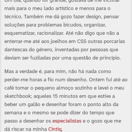
Um dia, quando for grande, gostava de me inclinar
mais para o meu lado artí­stico e menos para o
técnico. Também me dá gozo fazer design, pensar
soluções para problemas bicudos, organizar,
esquematizar, racionalizar. Até não digo que não a
enterrar-me até aos joelhos em CSS outras porcarias
dantescas do género, inventadas por pessoas que
deviam ser fuziladas por uma questão de princí­pio.
Mas a verdade é, para mim, não há nada como
perder-me horas a fio num desenho. Ontem fui até ao
café tomar o pequeno almoço sozinho e levei o meu
sketchbook; aqueles 15 minutos em que estive a
beber um galão e desenhar foram o ponto alto da
semana e o mesmo se pode dizer do tempo que
passo a desenhar os
especialistas
e o gozo que me
dá riscar na minha
Cintiq
.