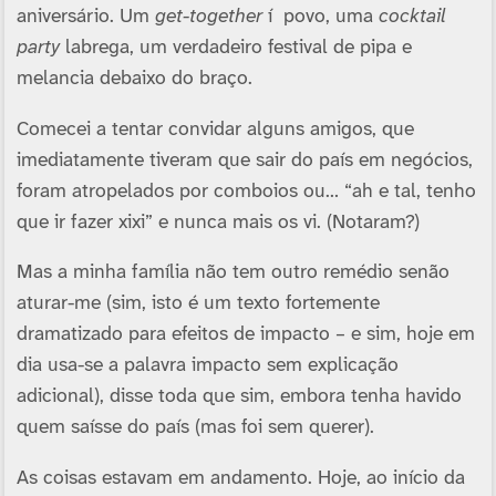
aniversário. Um
get-together
í povo, uma
cocktail
party
labrega, um verdadeiro festival de pipa e
melancia debaixo do braço.
Comecei a tentar convidar alguns amigos, que
imediatamente tiveram que sair do paí­s em negócios,
foram atropelados por comboios ou… “ah e tal, tenho
que ir fazer xixi” e nunca mais os vi. (Notaram?)
Mas a minha famí­lia não tem outro remédio senão
aturar-me (sim, isto é um texto fortemente
dramatizado para efeitos de impacto – e sim, hoje em
dia usa-se a palavra impacto sem explicação
adicional), disse toda que sim, embora tenha havido
quem saí­sse do paí­s (mas foi sem querer).
As coisas estavam em andamento. Hoje, ao iní­cio da