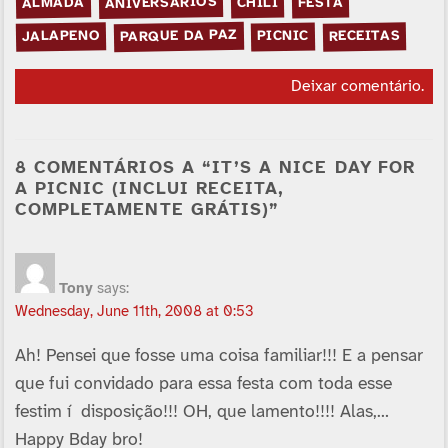
ANIVERSÁRIOS
ALMADA
FESTA
CHILI
PARQUE DA PAZ
JALAPENO
RECEITAS
PICNIC
Deixar comentário
.
8 COMENTÁRIOS A “IT’S A NICE DAY FOR
A PICNIC (INCLUI RECEITA,
COMPLETAMENTE GRÁTIS)”
Tony
says:
Wednesday, June 11th, 2008 at 0:53
Ah! Pensei que fosse uma coisa familiar!!! E a pensar
que fui convidado para essa festa com toda esse
festim í disposição!!! OH, que lamento!!!! Alas,…
Happy Bday bro!