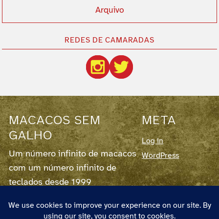
Arquivo
REDES DE CAMARADAS
MACACOS SEM
META
GALHO
Log in
Um número infinito de macacos
WordPress
com um número infinito de
teclados desde 1999
Este blog corre em
WordPress
7.0.3,
fornece
RSS para os Posts
e para os