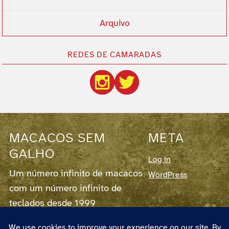
Arquivo
REDES DE CAMARADAS
MACACOS SEM
META
GALHO
Log in
Um número infinito de macacos
WordPress
com um número infinito de
teclados desde 1999
Este blog corre em
WordPress
7.0.2,