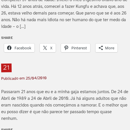
Completei 37 anos de idade. Iniciei o meu trigésimo oitavo ano de
vida. Há 12 anos atrás, comecei a fazer Kungfu e achava que, aos
26, estava velho demais para começar. Que parvo que se é aos 26
anos. Não há nada mais idiota no ser humano do que ter medo da
idade – o […]
SHARE
Facebook
X
Pinterest
More
21
25/04/2010
Publicado em
Passaram 21 anos que eu e a minha gaja estamos juntos. De 24 de
Abril de 1989 a 24 de Abril de 2010. Já há alguns adultos que não
eram nascidos quando nós começámos a namorar. E o melhor que
eu posso dizer é que não parece ter passado tempo quase
nenhum.
SHARE