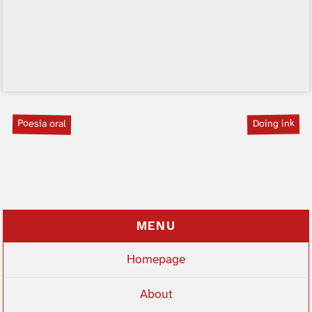
Poesia oral
Doing ink
MENU
Homepage
About