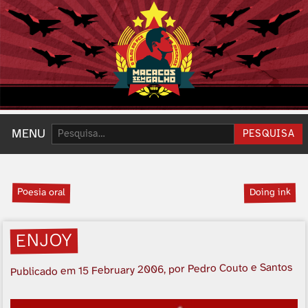
Pesquisar:
MENU
PESQUISA
Poesia oral
Doing ink
ENJOY
, por Pedro Couto e Santos
15 February 2006
Publicado em