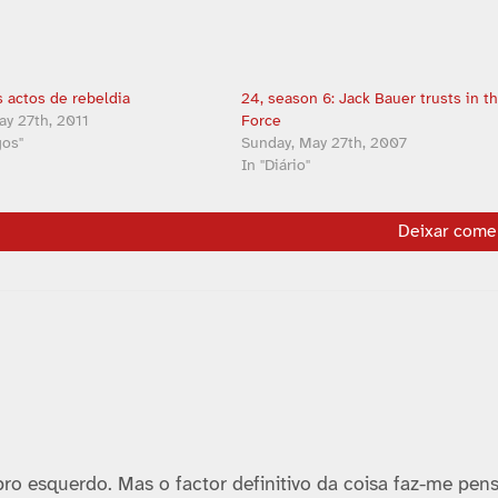
s actos de rebeldia
24, season 6: Jack Bauer trusts in t
ay 27th, 2011
Force
gos"
Sunday, May 27th, 2007
In "Diário"
Deixar come
o esquerdo. Mas o factor definitivo da coisa faz-me pen