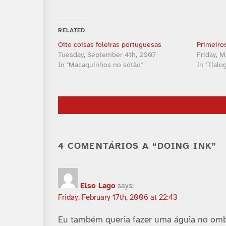
RELATED
Oito coisas foleiras portuguesas
Primeiro
Tuesday, September 4th, 2007
Friday, M
In "Macaquinhos no sótão"
In "Tialo
4 COMENTÁRIOS A “DOING INK”
Elso Lago
says:
Friday, February 17th, 2006 at 22:43
Eu também queria fazer uma águia no ombr