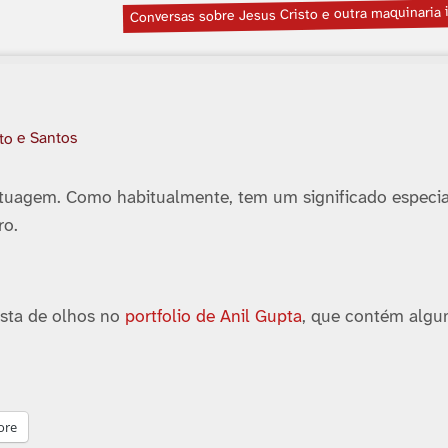
Conversas sobre Jesus Cristo e outra maquinaria i
to e Santos
tuagem. Como habitualmente, tem um significado especia
ro.
ista de olhos no
portfolio de Anil Gupta
, que contém alg
ore