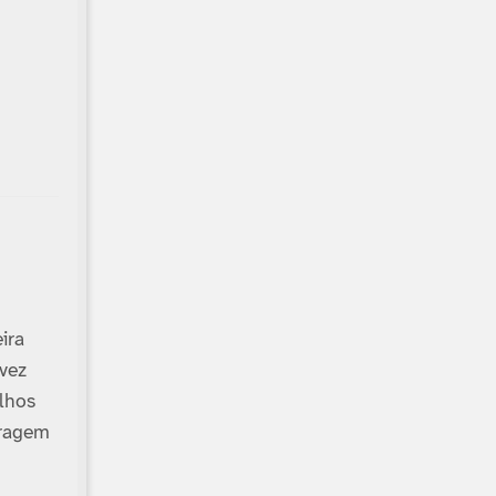
ira
 vez
alhos
oragem