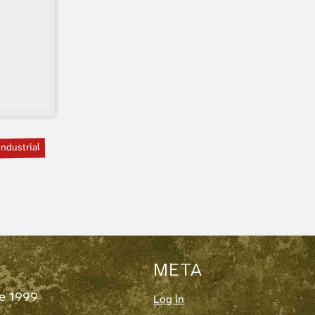
ndustrial
META
de 1999
Log in