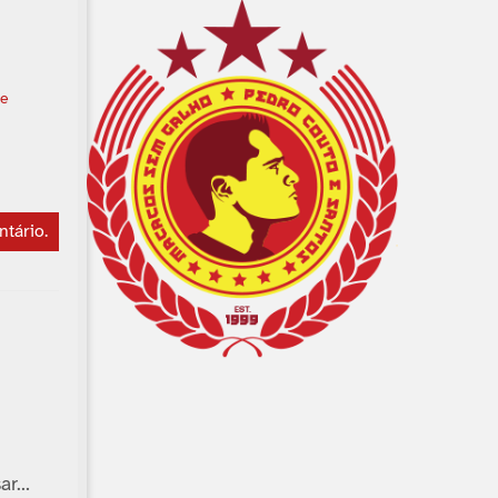
he
ntário
.
sar…