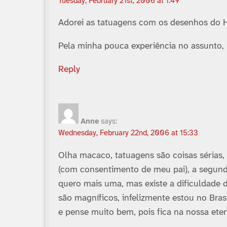
Tuesday, February 21st, 2006 at 1:49
Adorei as tatuagens com os desenhos do H
Pela minha pouca experiência no assunto, 
Reply
Anne
says:
Wednesday, February 22nd, 2006 at 15:33
Olha macaco, tatuagens são coisas sérias,
(com consentimento de meu pai), a segunda 
quero mais uma, mas existe a dificuldade d
são magní­ficos, infelizmente estou no Br
e pense muito bem, pois fica na nossa et