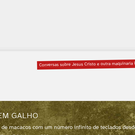
Conversas sobre Jesus Cristo e outra maquinaria i
EM GALHO
 de macacos com um número infinito de teclados des