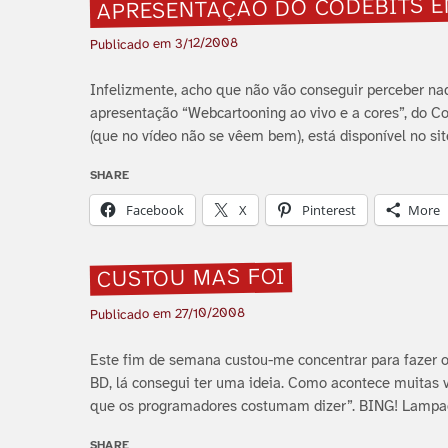
APRESENTAÇÃO DO CODEBITS EM
3/12/2008
Publicado em
Infelizmente, acho que não vão conseguir perceber nad
apresentação “Webcartooning ao vivo e a cores”, do Co
(que no ví­deo não se vêem bem), está disponí­vel no si
SHARE
Facebook
X
Pinterest
More
CUSTOU MAS FOI
27/10/2008
Publicado em
Este fim de semana custou-me concentrar para fazer o
BD, lá consegui ter uma ideia. Como acontece muitas
que os programadores costumam dizer”. BING! Lampada
SHARE