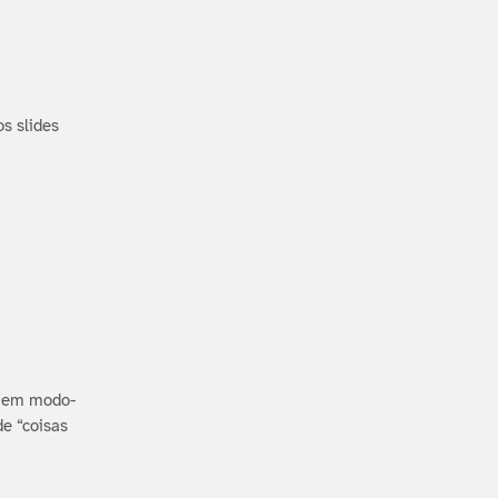
s slides
o em modo-
e “coisas