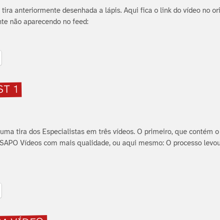
 tira anteriormente desenhada a lápis. Aqui fica o link do ví­deo no ori
te não aparecendo no feed:
T 1
 uma tira dos Especialistas em três ví­deos. O primeiro, que contém 
 no SAPO Ví­deos com mais qualidade, ou aqui mesmo: O processo levo