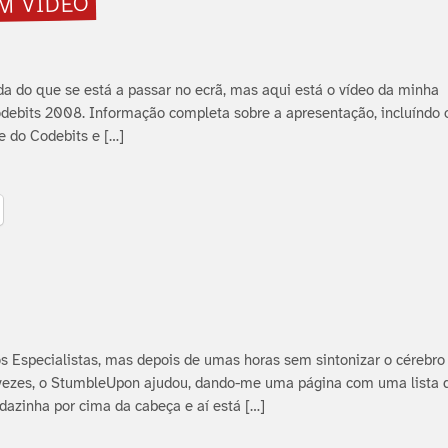
 VÍ­DEO
a do que se está a passar no ecrã, mas aqui está o ví­deo da minha
debits 2008. Informação completa sobre a apresentação, incluí­ndo o
te do Codebits e […]
s Especialistas, mas depois de umas horas sem sintonizar o cérebr
 vezes, o StumbleUpon ajudou, dando-me uma página com uma lista d
zinha por cima da cabeça e aí­ está […]