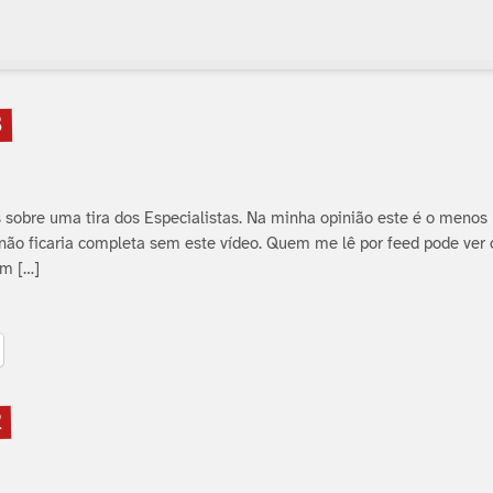
3
ts sobre uma tira dos Especialistas. Na minha opinião este é o menos
não ficaria completa sem este ví­deo. Quem me lê por feed pode ver o
m […]
2