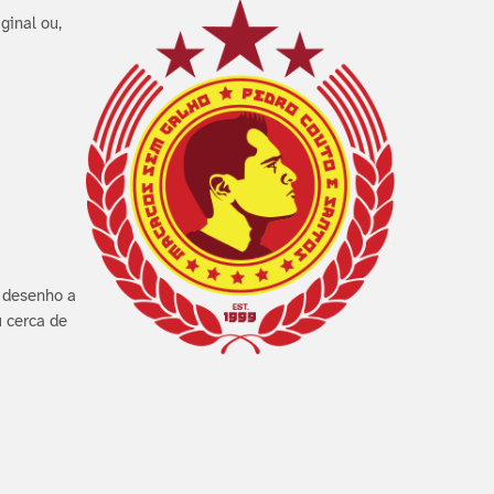
ginal ou,
o desenho a
u cerca de