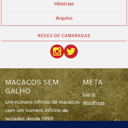
Histórias
Arquivo
REDES DE CAMARADAS
MACACOS SEM
META
GALHO
Log in
Um número infinito de macacos
WordPress
com um número infinito de
teclados desde 1999
Este blog corre em
WordPress
7.0.2,