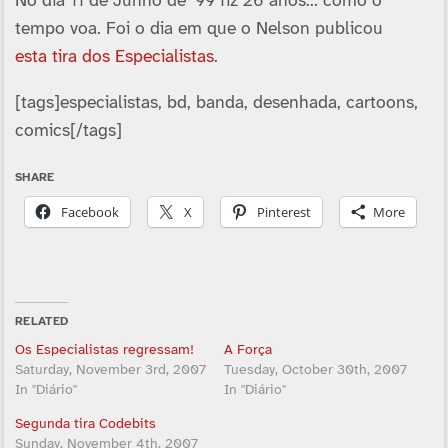
No dia 11 de Junho de ’99 fiz 26 anos… como o
tempo voa. Foi o dia em que o Nelson publicou
esta tira dos Especialistas
.
[tags]especialistas, bd, banda, desenhada, cartoons,
comics[/tags]
SHARE
Facebook
X
Pinterest
More
RELATED
Os Especialistas regressam!
A Força
Saturday, November 3rd, 2007
Tuesday, October 30th, 2007
In "Diário"
In "Diário"
Segunda tira Codebits
Sunday, November 4th, 2007