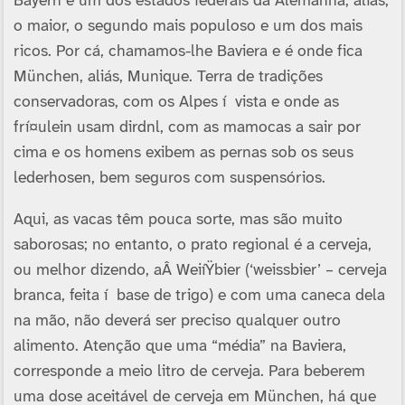
Bayern é um dos estados federais da Alemanha, aliás,
o maior, o segundo mais populoso e um dos mais
ricos. Por cá, chamamos-lhe Baviera e é onde fica
München, aliás, Munique. Terra de tradições
conservadoras, com os Alpes í vista e onde as
frí¤ulein usam dirdnl, com as mamocas a sair por
cima e os homens exibem as pernas sob os seus
lederhosen, bem seguros com suspensórios.
Aqui, as vacas têm pouca sorte, mas são muito
saborosas; no entanto, o prato regional é a cerveja,
ou melhor dizendo, aÂ WeiíŸbier (‘weissbier’ – cerveja
branca, feita í base de trigo) e com uma caneca dela
na mão, não deverá ser preciso qualquer outro
alimento. Atenção que uma “média” na Baviera,
corresponde a meio litro de cerveja. Para beberem
uma dose aceitável de cerveja em München, há que