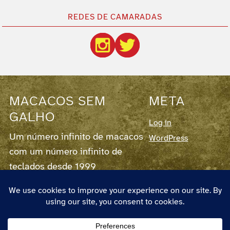
REDES DE CAMARADAS
MACACOS SEM
META
GALHO
Log in
Um número infinito de macacos
WordPress
com um número infinito de
teclados desde 1999
Este blog corre em
WordPress
7.0.3,
fornece
RSS para os Posts
e para os
Comentários
.
O autor chama-se Pedro Couto e Santos,