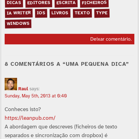
FICHEIROS
EDITORES
ESCRITA
DICAS
IA WRITER
LIVROS
TEXTO
TYPE
IOS
WINDOWS
Deixar comentário
.
8 COMENTÁRIOS A “UMA PEQUENA DICA”
Raul
says:
Sunday, May 5th, 2013 at 0:40
Conheces isto?
https://leanpub.com/
A abordagem que descreves (ficheiros de texto
separados e sincronização com dropbox) é