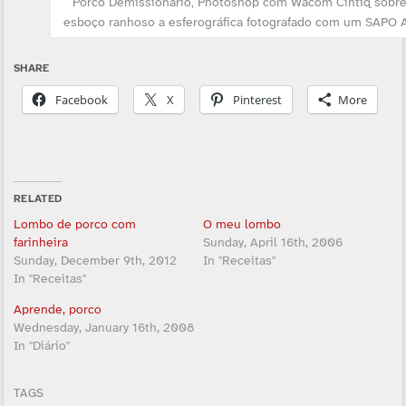
Porco Demissionário, Photoshop com Wacom Cintiq sobr
esboço ranhoso a esferográfica fotografado com um SAPO 
SHARE
Facebook
X
Pinterest
More
RELATED
Lombo de porco com
O meu lombo
farinheira
Sunday, April 16th, 2006
Sunday, December 9th, 2012
In "Receitas"
In "Receitas"
Aprende, porco
Wednesday, January 16th, 2008
In "Diário"
TAGS