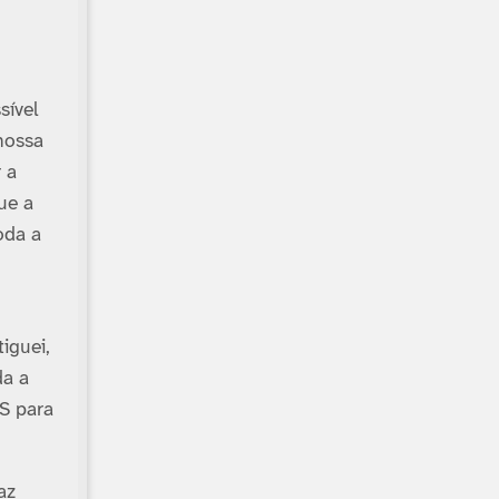
í­vel
nossa
 a
ue a
oda a
iguei,
da a
DS para
az