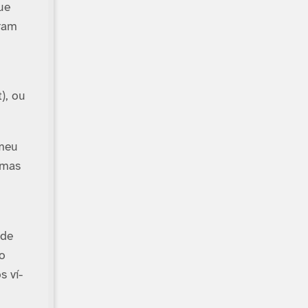
ue
aram
), ou
 meu
 mas
 de
No
s ví­