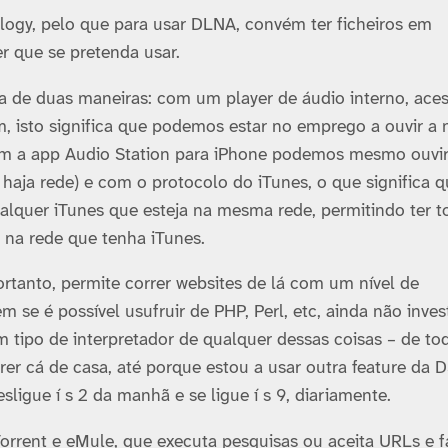
ology, pelo que para usar DLNA, convém ter ficheiros em
r que se pretenda usar.
 de duas maneiras: com um player de áudio interno, acess
, isto significa que podemos estar no emprego a ouvir a 
om a app Audio Station para iPhone podemos mesmo ouvir
haja rede) e com o protocolo do iTunes, o que significa q
alquer iTunes que esteja na mesma rede, permitindo ter t
 na rede que tenha iTunes.
anto, permite correr websites de lá com um ní­vel de
 se é possí­vel usufruir de PHP, Perl, etc, ainda não invest
ipo de interpretador de qualquer dessas coisas – de to
orrer cá de casa, até porque estou a usar outra feature da 
sligue í s 2 da manhã e se ligue í s 9, diariamente.
Torrent e eMule, que executa pesquisas ou aceita URLs e f