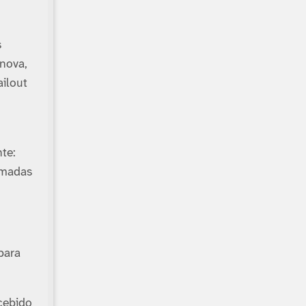
s
nova,
ailout
te:
omadas
para
cebido