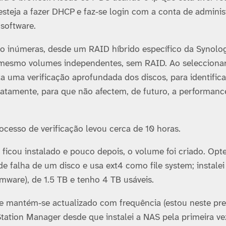
esteja a fazer DHCP e faz-se login com a conta de admini
software.
ão inúmeras, desde um RAID hí­brido especí­fico da Synolog
 mesmo volumes independentes, sem RAID. Ao selecciona
a uma verificação aprofundada dos discos, para identifica
iatamente, para que não afectem, de futuro, a performanc
ocesso de verificação levou cerca de 10 horas.
 ficou instalado e pouco depois, o volume foi criado. Opte
e falha de um disco e usa ext4 como file system; instalei
mware), de 1.5 TB e tenho 4 TB usáveis.
r e mantém-se actualizado com frequência (estou neste pre
ation Manager desde que instalei a NAS pela primeira vez