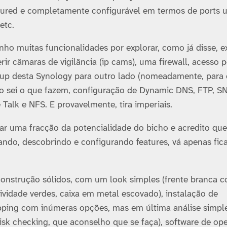
eatured e completamente configurável em termos de ports 
etc.
ho muitas funcionalidades por explorar, como já disse, ex
ir câmaras de vigilância (ip cams), uma firewall, acesso p
kup desta Synology para outro lado (nomeadamente, para 
ão sei o que fazem, configuração de Dynamic DNS, FTP, S
alk e NFS. E provavelmente, tira imperiais.
usar uma fracção da potencialidade do bicho e acredito qu
ando, descobrindo e configurando features, vá apenas fic
nstrução sólidos, com um look simples (frente branca 
tividade verdes, caixa em metal escovado), instalação de
apping com inúmeras opções, mas em última análise simple
sk checking, que aconselho que se faça), software de op