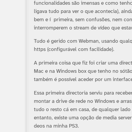
funcionalidades são imensas e como tenho
ligava tudo para ver o que acontecia), ai
bem e í primeira, sem confusões, nem con
interromperem o stream de ví­deo que estav
Tudo é gerido com Webman, usando qualque
https (configurável com facilidade).
A primeira coisa que fiz foi criar uma dir
Mac e na Windows box que tenho no sótão,
também é possí­vel aceder por um interfac
Essa primeira directoria serviu para receber
montar a drive de rede no Windows e arras
tudo o resto cá em casa, de qualquer lado 
entanto, existe uma opção de media serve
deos na minha PS3.