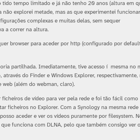
 tido tempo limitado e já não tenho 20 anos (altura em q
nda não explorei metade, mas as que experimentei funcion
figurações complexas e muitas delas, sem sequer
a a correr na altura.
r browser para aceder por http (configurado por default
ectoria partilhada. Imediatamente, tive acesso í mesma no
 através do Finder e Windows Explorer, respectivamente,
e web (além do webman, claro).
 ficheiros de ví­deo para ver pela rede e foi tão fácil como
tar ficheiros no Explorer. Com a Synology na mesma rede
posso aceder e ver os ví­deos puramente por filesystem. 
r que funciona com DLNA, pelo que também consigo ver o