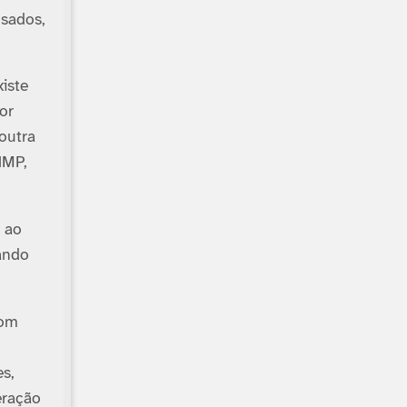
usados,
iste
or
outra
NMP,
e ao
ando
com
s,
eração