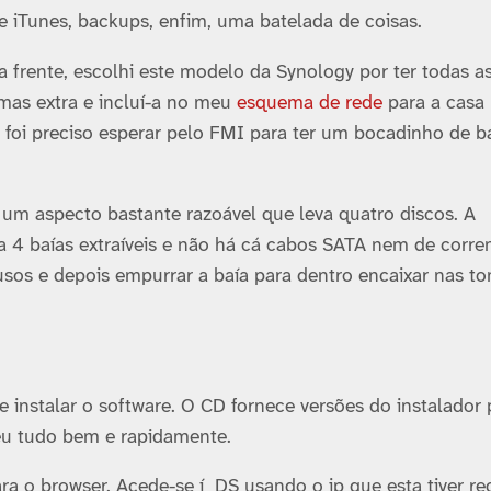
 de iTunes, backups, enfim, uma batelada de coisas.
a frente, escolhi este modelo da Synology por ter todas a
mas extra e incluí­-a no meu
esquema de rede
para a casa 
 foi preciso esperar pelo FMI para ter um bocadinho de b
um aspecto bastante razoável que leva quatro discos. A
4 baí­as extraí­veis e não há cá cabos SATA nem de corren
usos e depois empurrar a baí­a para dentro encaixar nas t
e instalar o software. O CD fornece versões do instalador 
eu tudo bem e rapidamente.
ra o browser. Acede-se í DS usando o ip que esta tiver re