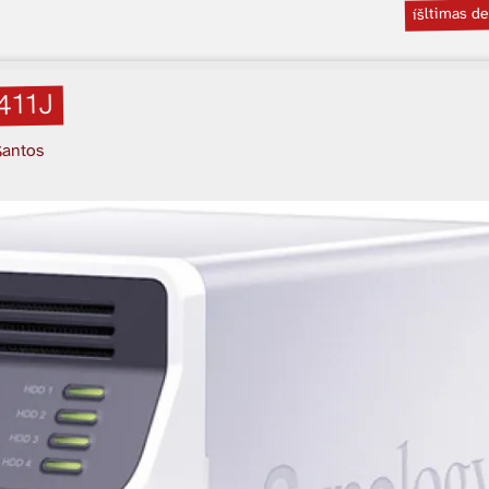
íšltimas d
411J
Santos