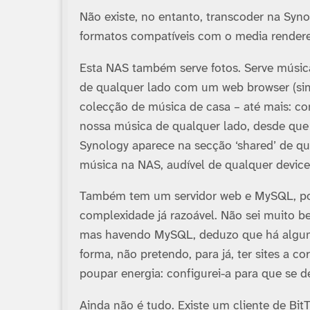
Não existe, no entanto, transcoder na Syn
formatos compatí­veis com o media rendere
Esta NAS também serve fotos. Serve música
de qualquer lado com um web browser (sim
colecção de música de casa – até mais: c
nossa música de qualquer lado, desde que 
Synology aparece na secção ‘shared’ de qu
música na NAS, audí­vel de qualquer device
Também tem um servidor web e MySQL, port
complexidade já razoável. Não sei muito bem
mas havendo MySQL, deduzo que há algum t
forma, não pretendo, para já, ter sites a c
poupar energia: configurei-a para que se de
Ainda não é tudo. Existe um cliente de Bit