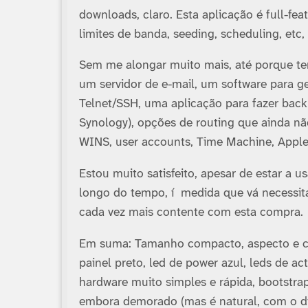
downloads, claro. Esta aplicação é full-f
limites de banda, seeding, scheduling, etc, 
Sem me alongar muito mais, até porque ten
um servidor de e-mail, um software para ger
Telnet/SSH, uma aplicação para fazer bac
Synology), opções de routing que ainda n
WINS, user accounts, Time Machine, Apple T
Estou muito satisfeito, apesar de estar a 
longo do tempo, í medida que vá necessit
cada vez mais contente com esta compra.
Em suma: Tamanho compacto, aspecto e co
painel preto, led de power azul, leds de ac
hardware muito simples e rápida, bootstr
embora demorado (mas é natural, com o di