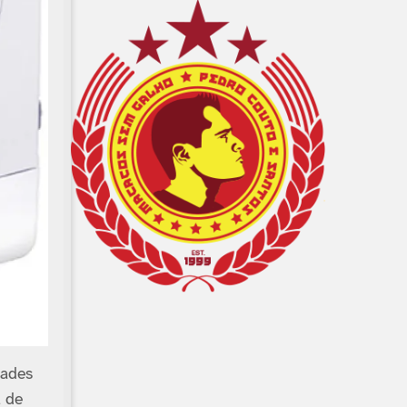
dades
 de