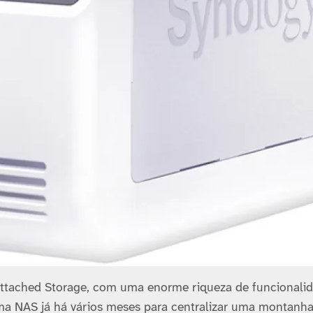
tached Storage, com uma enorme riqueza de funcionali
 NAS já há vários meses para centralizar uma montanha