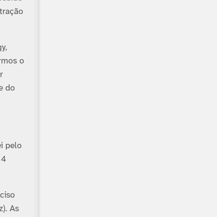
stração
y,
rmos o
r
e do
i pelo
 4
ciso
). As