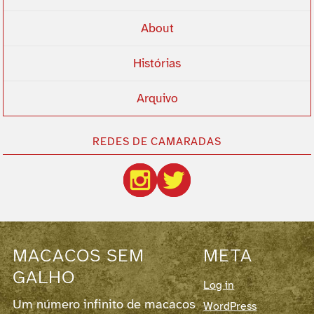
About
Histórias
Arquivo
REDES DE CAMARADAS
MACACOS SEM
META
GALHO
Log in
Um número infinito de macacos
WordPress