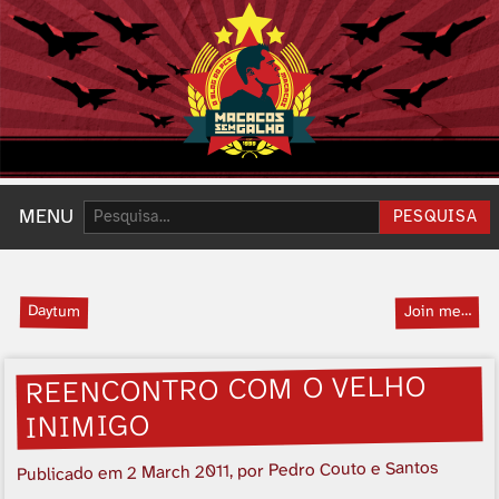
Pesquisar:
MENU
PESQUISA
Daytum
Join me…
REENCONTRO COM O VELHO
INIMIGO
, por Pedro Couto e Santos
2 March 2011
Publicado em