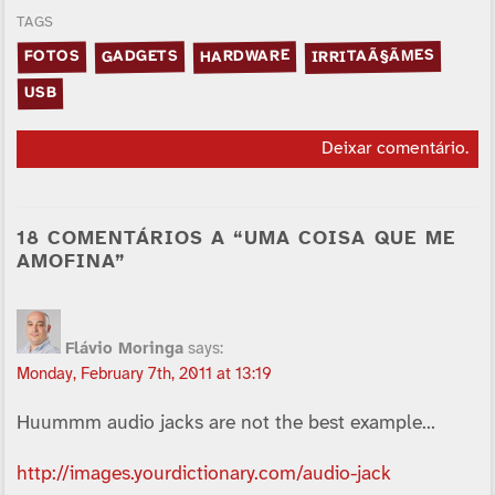
TAGS
IRRITAÃ§ÃΜES
HARDWARE
GADGETS
FOTOS
USB
Deixar comentário
.
18 COMENTÁRIOS A “UMA COISA QUE ME
AMOFINA”
Flávio Moringa
says:
Monday, February 7th, 2011 at 13:19
Huummm audio jacks are not the best example…
http://images.yourdictionary.com/audio-jack