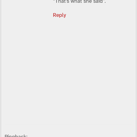
“That’s what she said”.
Reply