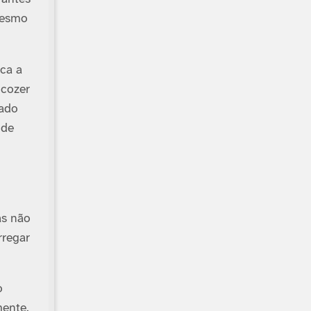
mesmo
ca a
 cozer
tado
 de
as não
rregar
o
mente.