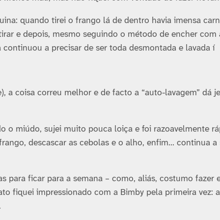
na: quando tirei o frango lá de dentro havia imensa car
 tirar e depois, mesmo seguindo o método de encher com
sa continuou a precisar de ser toda desmontada e lavada í
), a coisa correu melhor e de facto a “auto-lavagem” dá je
ido o miúdo, sujei muito pouca loiça e foi razoavelmente r
 frango, descascar as cebolas e o alho, enfim… continua a 
s para ficar para a semana – como, aliás, costumo fazer
ato fiquei impressionado com a Bimby pela primeira vez: 
.