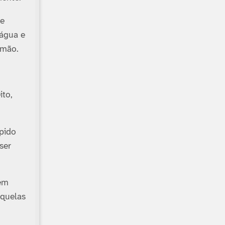
ne
 água e
 mão.
ito,
ápido
ser
 em
aquelas