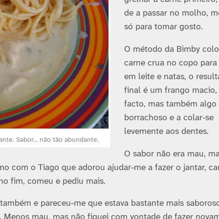
de a passar no molho, 
só para tomar gosto.
O método da Bimby colo
carne crua no copo para
em leite e natas, o resul
final é um frango macio,
facto, mas também algo
borrachoso e a colar-se
levemente aos dentes.
ante. Sabor… não tão abundante.
O sabor não era mau, m
mo com o Tiago que adorou ajudar-me a fazer o jantar, ca
 no fim, comeu e pediu mais.
u também e pareceu-me que estava bastante mais saboros
co. Menos mau, mas não fiquei com vontade de fazer nova