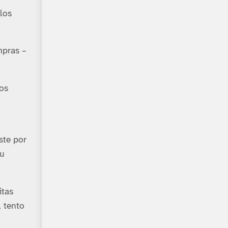
los
mpras –
os
ste por
ou
itas
, tento