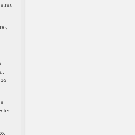
altas
te),
o
al
mpo
 a
stes,
to,