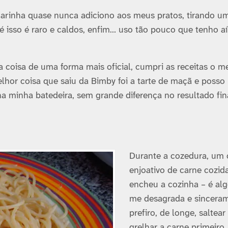
arinha quase nunca adiciono aos meus pratos, tirando u
 isso é raro e caldos, enfim… uso tão pouco que tenho aí
 a coisa de uma forma mais oficial, cumpri as receitas o m
lhor coisa que saiu da Bimby foi a tarte de maçã e posso
 na minha batedeira, sem grande diferença no resultado fin
Durante a cozedura, um 
enjoativo de carne cozid
encheu a cozinha – é al
me desagrada e sincera
prefiro, de longe, saltear
grelhar a carne primeiro,