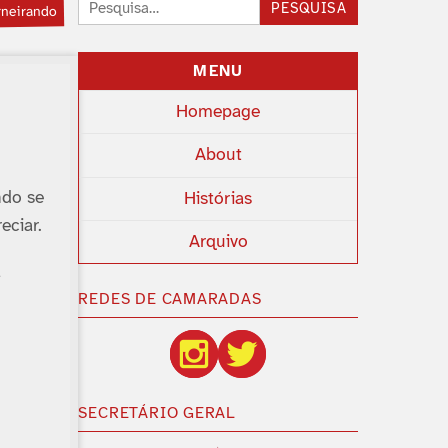
Pesquisar:
PESQUISA
rneirando
MENU
Homepage
About
ndo se
Histórias
eciar.
Arquivo
a
REDES DE CAMARADAS
SECRETÁRIO GERAL