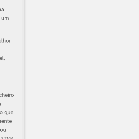
ma
­ um
elhor
al,
cheiro
a
go que
mente
 ou
 antes