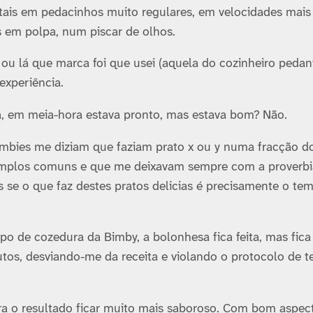
tais em pedacinhos muito regulares, em velocidades mais 
 em polpa, num piscar de olhos.
r ou lá que marca foi que usei (aquela do cozinheiro pedan
experiência.
a, em meia-hora estava pronto, mas estava bom? Não.
mbies me diziam que faziam prato x ou y numa fracção d
emplos comuns e que me deixavam sempre com a proverbi
is se o que faz destes pratos delicias é precisamente o te
o de cozedura da Bimby, a bolonhesa fica feita, mas fica
tos, desviando-me da receita e violando o protocolo de te
ra o resultado ficar muito mais saboroso. Com bom aspec