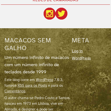
REDES DE CAMARADAS
MACACOS SEM
META
GALHO
Log in
Um número infinito de macacos
WordPress
com um número infinito de
teclados desde 1999
Este blog corre em
WordPress
7.0.3,
fornece
RSS para os Posts
e para os
Comentários
.
O autor chama-se Pedro Couto e Santos,
nasceu em 1973 em Lisboa, vive em
Almada, é designer e pode ser