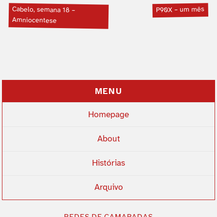
Cabelo, semana 18 –
P90X – um mês
Amniocentese
MENU
Homepage
About
Histórias
Arquivo