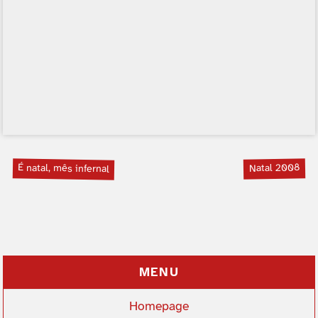
É natal, mês infernal
Natal 2008
MENU
Homepage