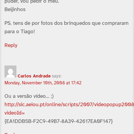
puder, vou pedir o meu.
Beijinhos
PS. tens de por fotos dos brinquedos que compraram
para o Tiago!
Reply
Carlos Andrade
says:
Monday, November 10th, 2008 at 17:42
Ou a versão ví­deo… ;)
http://sic.aeiou.pt/online/scripts/2007/videopopup2008
videoId=
{EA1DDB5B-F2C9-49B7-8A39-42617EA0F147}