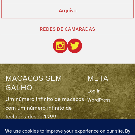
Arquivo
REDES DE CAMARADAS
MACACOS SEM
META
GALHO
Log in
Um número infinito de macacos
WordPress
com um número infinito de
teclados desde 1999
Este blog corre em
WordPress
7.0.2,
fornece
RSS para os Posts
e para os