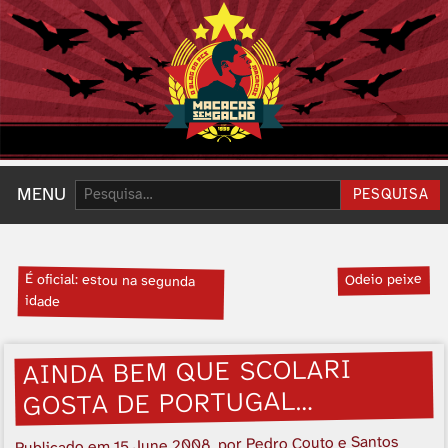
Pesquisar:
MENU
PESQUISA
É oficial: estou na segunda
Odeio peixe
idade
AINDA BEM QUE SCOLARI
GOSTA DE PORTUGAL…
, por Pedro Couto e Santos
15 June 2008