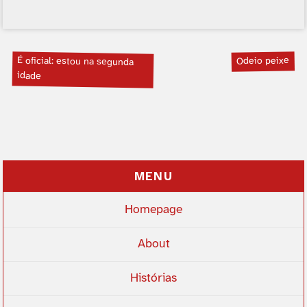
É oficial: estou na segunda
Odeio peixe
idade
MENU
Homepage
About
Histórias