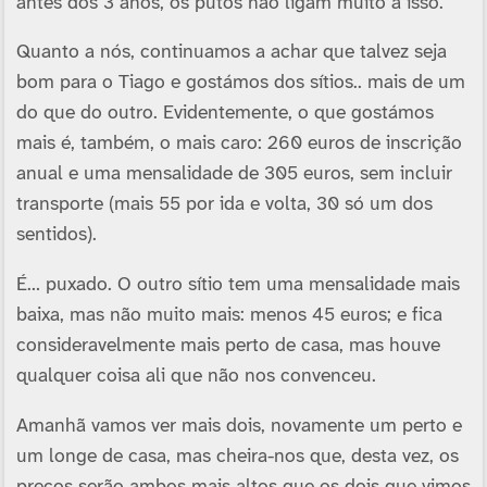
antes dos 3 anos, os putos não ligam muito a isso.
Quanto a nós, continuamos a achar que talvez seja
bom para o Tiago e gostámos dos sí­tios.. mais de um
do que do outro. Evidentemente, o que gostámos
mais é, também, o mais caro: 260 euros de inscrição
anual e uma mensalidade de 305 euros, sem incluir
transporte (mais 55 por ida e volta, 30 só um dos
sentidos).
É… puxado. O outro sí­tio tem uma mensalidade mais
baixa, mas não muito mais: menos 45 euros; e fica
consideravelmente mais perto de casa, mas houve
qualquer coisa ali que não nos convenceu.
Amanhã vamos ver mais dois, novamente um perto e
um longe de casa, mas cheira-nos que, desta vez, os
preços serão ambos mais altos que os dois que vimos