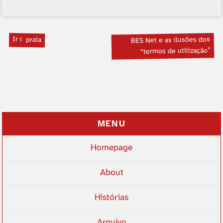
Ir í praia
BES Net e as ilusões dos
“termos de utilização”
MENU
Homepage
About
Histórias
Arquivo