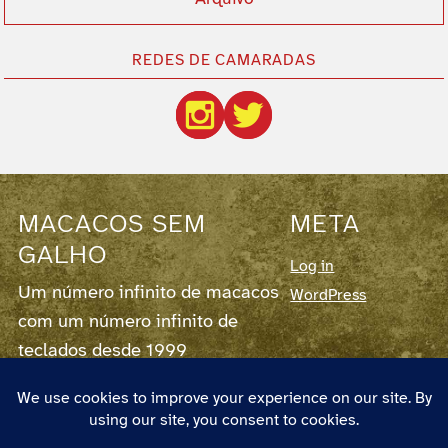
REDES DE CAMARADAS
MACACOS SEM
META
GALHO
Log in
Um número infinito de macacos
WordPress
com um número infinito de
teclados desde 1999
Este blog corre em
WordPress
7.0.3,
fornece
RSS para os Posts
e para os
Comentários
.