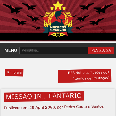
Pesquisar:
MENU
PESQUISA
Ir í praia
BES Net e as ilusões dos
“termos de utilização”
MISSÃO IN… FANTÁRIO
, por Pedro Couto e Santos
28 April 2008
Publicado em