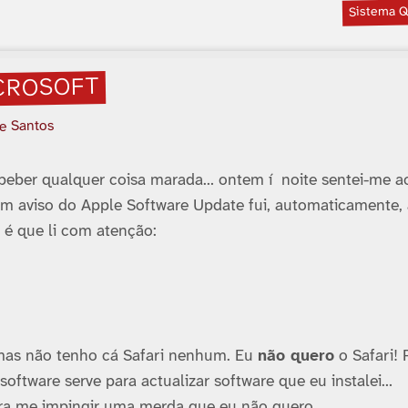
Sistema Q
ICROSOFT
 e Santos
beber qualquer coisa marada… ontem í noite sentei-me a
m aviso do Apple Software Update fui, automaticamente, 
 é que li com atenção:
 mas não tenho cá Safari nenhum. Eu
não quero
o Safari! 
software serve para actualizar software que eu instalei…
ra me impingir uma merda que eu não quero.