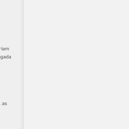
riam
igada
, as