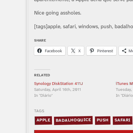
Nice going assholes.
[tags]apple, safari, windows, push, badalh
SHARE
Facebook
X
Pinterest
M
RELATED
Synology DiskStation 411J
iTunes M
Saturday, April 16th, 2011
Tuesday,
In "Diário"
In "Diário
TAGS
BADALHOQUICE
SAFARI
APPLE
PUSH