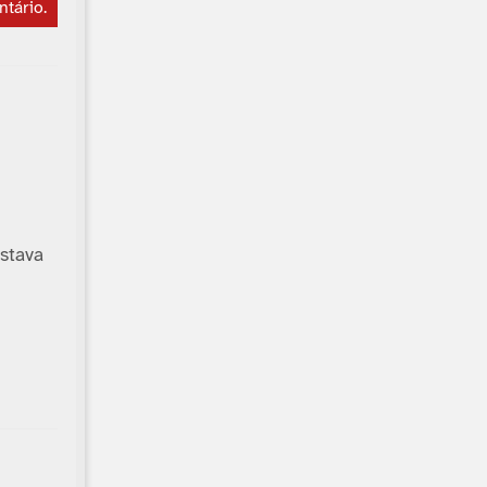
ntário
.
stava