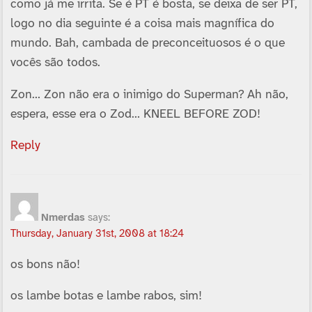
como já me irrita. Se é PT é bosta, se deixa de ser PT,
logo no dia seguinte é a coisa mais magní­fica do
mundo. Bah, cambada de preconceituosos é o que
vocês são todos.
Zon… Zon não era o inimigo do Superman? Ah não,
espera, esse era o Zod… KNEEL BEFORE ZOD!
Reply
Nmerdas
says:
Thursday, January 31st, 2008 at 18:24
os bons não!
os lambe botas e lambe rabos, sim!