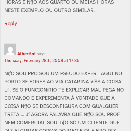
HORAS E NíƒO AOS QUARTO OU MEIAS HORAS
NESTE EXEMPLO OU OUTRO SIMILAR.
Reply
Albertini
says:
Thursday, February 28th, 2008 at 17:35
NíƒO SOU PRO SOU UM PSEUDO EXPERT AQUI NO
PORTO SE FORES AO VIA CATARINA VíŠS A COISA
Lí.. SE O FUNCIONíRIO TE EXPLICAR MAL PEGA NO
COMANDO E EXPERIMENTA À VONTADE QUE A
COISA NíƒO SE DESCONFIGURA COM QUALQUER
TRETA … Jí AGORA PALAVRA QUE NíƒO SOU PROF
NEM COMERCIAL SOU TíƒO SÓ UM CLIENTE QUE
DIZ ALGUMAS COISAS DO MEO E QUE NíƒO DIZ