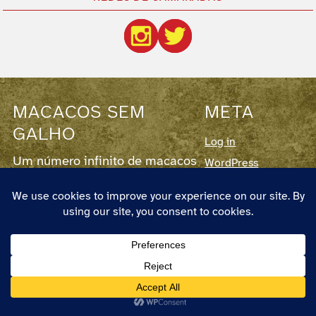
MACACOS SEM
META
GALHO
Log in
Um número infinito de macacos
WordPress
com um número infinito de
teclados desde 1999
Este blog corre em
WordPress
7.0.3,
fornece
RSS para os Posts
e para os
Comentários
.
O autor chama-se Pedro Couto e Santos,
nasceu em 1973 em Lisboa, vive em
Almada, é designer e pode ser