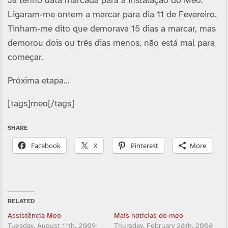
Já tenho data marcada para a instalação do Meo.
Ligaram-me ontem a marcar para dia 11 de Fevereiro.
Tinham-me dito que demorava 15 dias a marcar, mas
demorou dois ou três dias menos, não está mal para
começar.
Próxima etapa…
[tags]meo[/tags]
SHARE
Facebook
X
Pinterest
More
RELATED
Assistência Meo
Mais notí­cias do meo
Tuesday, August 11th, 2009
Thursday, February 28th, 2008