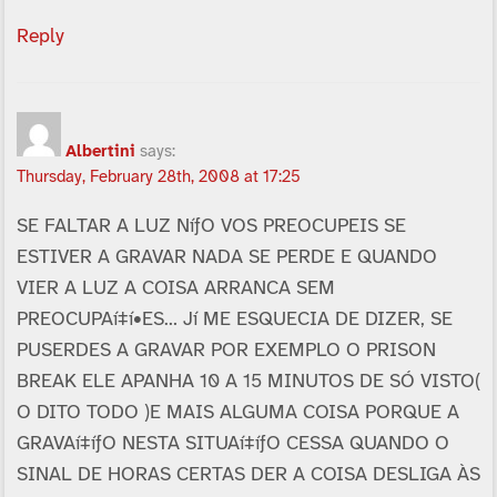
Reply
Albertini
says:
Thursday, February 28th, 2008 at 17:25
SE FALTAR A LUZ NíƒO VOS PREOCUPEIS SE
ESTIVER A GRAVAR NADA SE PERDE E QUANDO
VIER A LUZ A COISA ARRANCA SEM
PREOCUPAí‡í•ES… Jí ME ESQUECIA DE DIZER, SE
PUSERDES A GRAVAR POR EXEMPLO O PRISON
BREAK ELE APANHA 10 A 15 MINUTOS DE SÓ VISTO(
O DITO TODO )E MAIS ALGUMA COISA PORQUE A
GRAVAí‡íƒO NESTA SITUAí‡íƒO CESSA QUANDO O
SINAL DE HORAS CERTAS DER A COISA DESLIGA ÀS