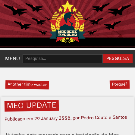
Pesquisar:
MENU
PESQUISA
Another time waster
Porquê?
MEO UPDATE
, por Pedro Couto e Santos
29 January 2008
Publicado em