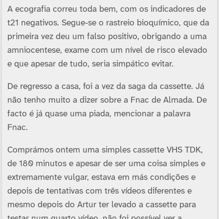
A ecografia correu toda bem, com os indicadores de
t21 negativos. Segue-se o rastreio bioquí­mico, que da
primeira vez deu um falso positivo, obrigando a uma
amniocentese, exame com um ní­vel de risco elevado
e que apesar de tudo, seria simpático evitar.
De regresso a casa, foi a vez da saga da cassette. Já
não tenho muito a dizer sobre a Fnac de Almada. De
facto é já quase uma piada, mencionar a palavra
Fnac.
Comprámos ontem uma simples cassette VHS TDK,
de 180 minutos e apesar de ser uma coisa simples e
extremamente vulgar, estava em más condições e
depois de tentativas com três ví­deos diferentes e
mesmo depois do Artur ter levado a cassette para
testar num quarto ví­deo, não foi possí­vel ver a