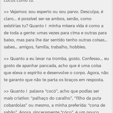
cócós como tu.
>> Vejamos: sou esperto ou sou parvo. Desculpa, é
claro… é possí­vel ser-se ambos, senão, como
existirias tu? Quanto í minha mí­sera vida é como a
de toda a gente: umas vezes para cima e outras para
baixo, mas para lhe dar sentido tenho outras coisas…
sabes… amigos, famí­lia, trabalho, hobbies.
>> Quanto a eu levar na tromba, gosto. Confesso… eu
gosto de apanhar pancada, acho que é uma coisa
que eleva o espí­rito e desenvolve o corpo. Agora, não
te garanto que não te parta os braços em resposta.
>> Quanto í palavra “cocó”, acho que podias ser
mais criativo: “palhaço do caralho”, “filho da puta
cobardolas” ou mesmo, a minha preferida: “cona de
sabão”. Agora, sinceramente “cóco”, é um pouco