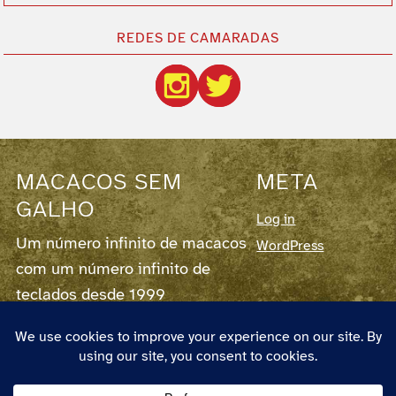
REDES DE CAMARADAS
MACACOS SEM
META
GALHO
Log in
Um número infinito de macacos
WordPress
com um número infinito de
teclados desde 1999
Este blog corre em
WordPress
7.0.2,
fornece
RSS para os Posts
e para os
Comentários
.
O autor chama-se Pedro Couto e Santos,