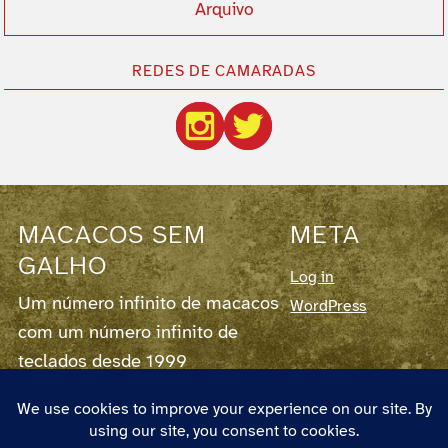
Arquivo
REDES DE CAMARADAS
MACACOS SEM
META
GALHO
Log in
Um número infinito de macacos
WordPress
com um número infinito de
teclados desde 1999
Este blog corre em
WordPress
7.0.2,
fornece
RSS para os Posts
e para os
Comentários
.