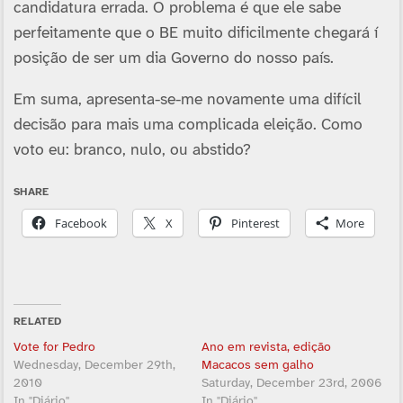
candidatura errada. O problema é que ele sabe
perfeitamente que o BE muito dificilmente chegará í
posição de ser um dia Governo do nosso paí­s.
Em suma, apresenta-se-me novamente uma difí­cil
decisão para mais uma complicada eleição. Como
voto eu: branco, nulo, ou abstido?
SHARE
Facebook
X
Pinterest
More
RELATED
Vote for Pedro
Ano em revista, edição
Wednesday, December 29th,
Macacos sem galho
2010
Saturday, December 23rd, 2006
In "Diário"
In "Diário"