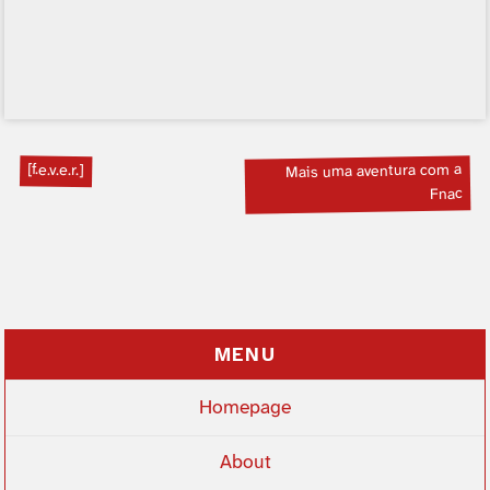
[f.e.v.e.r.]
Mais uma aventura com a
Fnac
MENU
Homepage
About