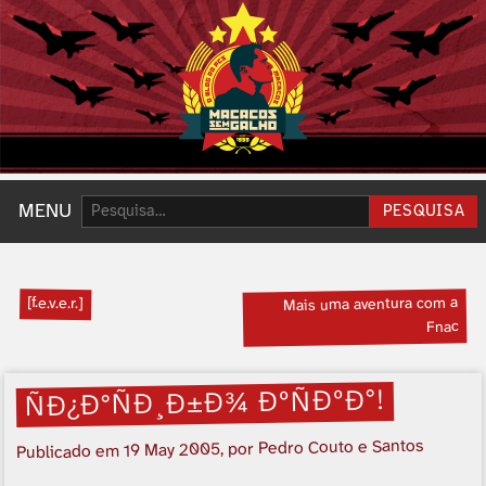
Pesquisar:
MENU
PESQUISA
[f.e.v.e.r.]
Mais uma aventura com a
Fnac
ÑÐ¿Ð°ÑÐ¸Ð±Ð¾ ÐºÑÐºÐ°!
, por Pedro Couto e Santos
19 May 2005
Publicado em