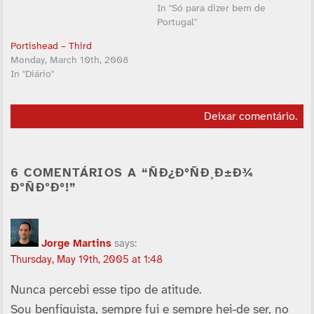
In "Só para dizer bem de
Portugal"
Portishead – Third
Monday, March 10th, 2008
In "Diário"
Deixar comentário
.
6 COMENTÁRIOS A “ÑÐ¿Ð°ÑÐ¸Ð±Ð¾
ÐºÑÐºÐ°!”
Jorge Martins
says:
Thursday, May 19th, 2005 at 1:48
Nunca percebi esse tipo de atitude.
Sou benfiquista, sempre fui e sempre hei-de ser, no