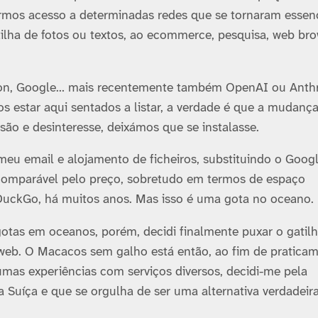
termos acesso a determinadas redes que se tornaram essenc
rtilha de fotos ou textos, ao ecommerce, pesquisa, web bro
zon, Google… mais recentemente também OpenAI ou Anthr
s estar aqui sentados a listar, a verdade é que a mudança
são e desinteresse, deixámos que se instalasse.
meu email e alojamento de ficheiros, substituindo o Goog
 comparável pelo preço, sobretudo em termos de espaço
kDuckGo, há muitos anos. Mas isso é uma gota no oceano.
tas em oceanos, porém, decidi finalmente puxar o gatilh
 web. O Macacos sem galho está então, ao fim de pratica
umas experiências com serviços diversos, decidi-me pela
a Suíça e que se orgulha de ser uma alternativa verdadei