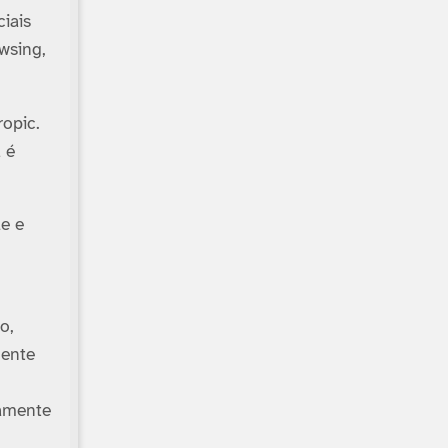
iais
wsing,
opic.
 é
le e
o,
mente
ramente