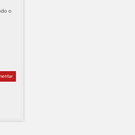
udo o
mentar