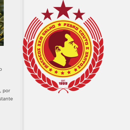
o
, por
stante