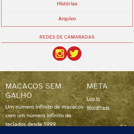
Histórias
Arquivo
REDES DE CAMARADAS
MACACOS SEM
META
GALHO
Log in
Um número infinito de macacos
WordPress
com um número infinito de
teclados desde 1999
Este blog corre em
WordPress
7.0.3,