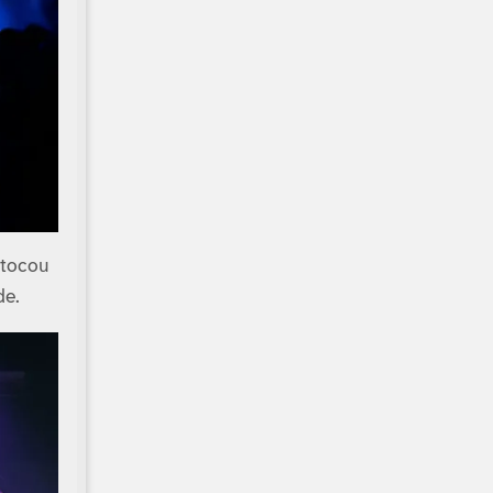
 tocou
de.