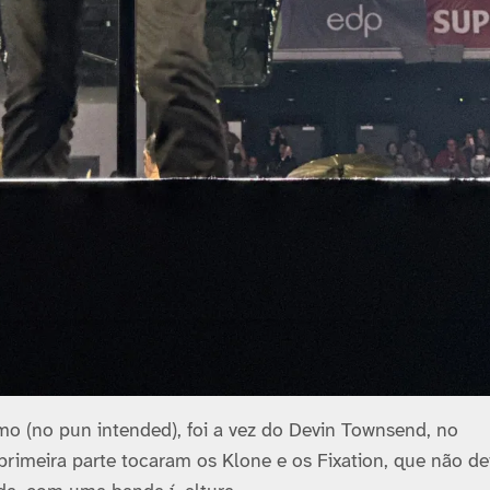
tmo (no pun intended), foi a vez do Devin Townsend, no
primeira parte tocaram os Klone e os Fixation, que não d