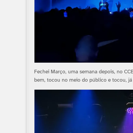
Fechei Março, uma semana depois, no CCB, 
bem, tocou no meio do público e tocou, 