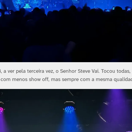
a ver pela terceira vez, o Senhor Steve Vai. Tocou todas,
já com menos show off, mas sempre com a mesma qualida