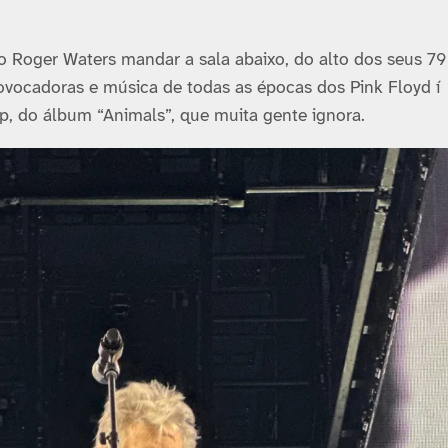
r o Roger Waters mandar a sala abaixo, do alto dos seus 79
ovocadoras e música de todas as épocas dos Pink Floyd í
eep, do álbum “Animals”, que muita gente ignora.