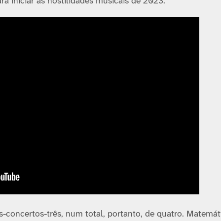
a iniciar as hostilidades musicais de 2023.
-concertos-três, num total, portanto, de quatro. Matemát