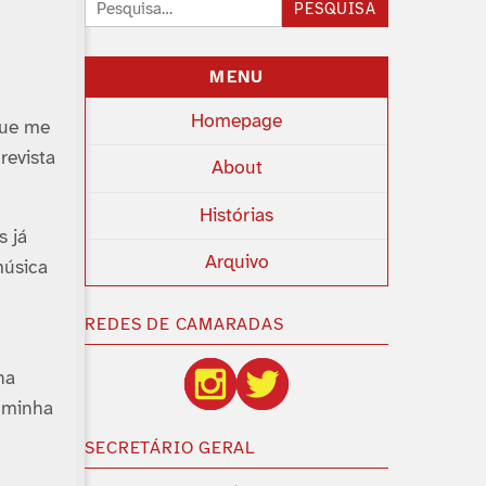
Pesquisar:
PESQUISA
MENU
Homepage
que me
revista
About
Histórias
s já
Arquivo
música
REDES DE CAMARADAS
na
a minha
SECRETÁRIO GERAL