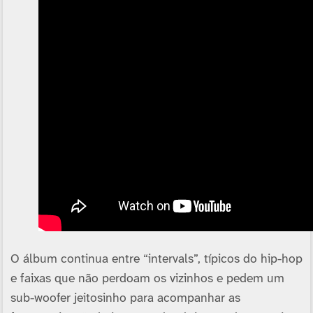
O álbum continua entre “intervals”, tí­picos do hip-hop
e faixas que não perdoam os vizinhos e pedem um
sub-woofer jeitosinho para acompanhar as