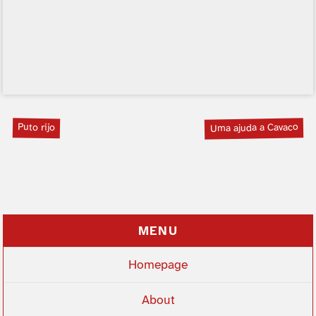
Puto rijo
Uma ajuda a Cavaco
MENU
Homepage
About