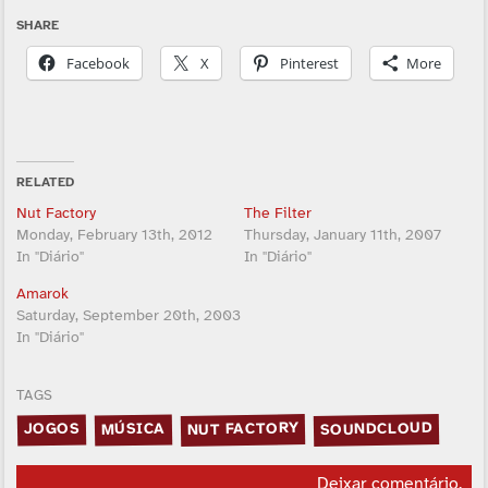
SHARE
Facebook
X
Pinterest
More
RELATED
Nut Factory
The Filter
Monday, February 13th, 2012
Thursday, January 11th, 2007
In "Diário"
In "Diário"
Amarok
Saturday, September 20th, 2003
In "Diário"
TAGS
SOUNDCLOUD
NUT FACTORY
MÚSICA
JOGOS
Deixar comentário
.