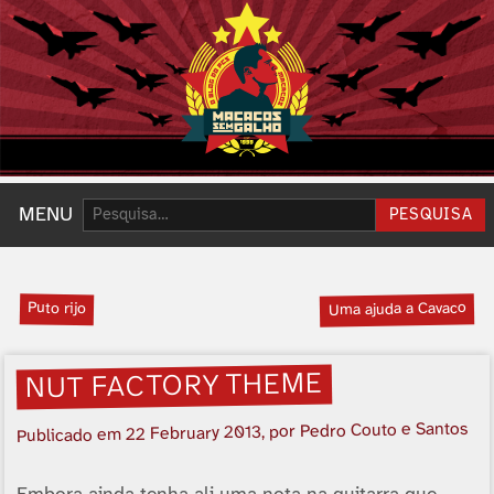
Pesquisar:
MENU
PESQUISA
Puto rijo
Uma ajuda a Cavaco
NUT FACTORY THEME
, por Pedro Couto e Santos
22 February 2013
Publicado em