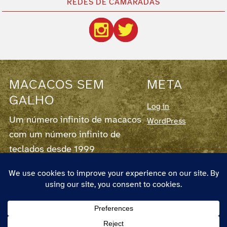
REDES DE CAMARADAS
MACACOS SEM
META
GALHO
Log in
Um número infinito de macacos
WordPress
com um número infinito de
teclados desde 1999
Este blog corre em
WordPress
7.0.3,
fornece
RSS para os Posts
e para os
Comentários
.
O autor chama-se Pedro Couto e Santos,
nasceu em 1973 em Lisboa, vive em
Almada, é designer e pode ser