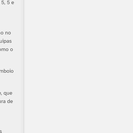
5, 5 e
ho no
uipas
como o
omboio
e, que
ura de
s