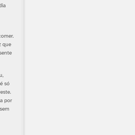
dia
comer.
z que
sente
u,
 é só
este.
a por
 sem