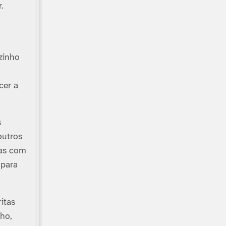
.
zinho
cer a
s
outros
das com
 para
ritas
ho,