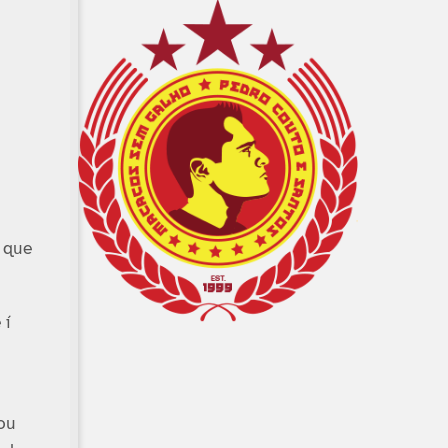
i que
 í
ou