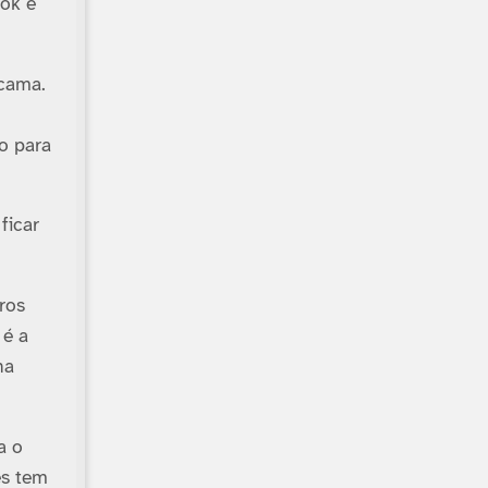
ook e
 cama.
o para
ficar
ros
 é a
na
a o
es tem