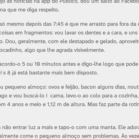
jo as notí­cias na app do Público, dou um salto ao Faceb
rna que me diga respeito.
só mesmo depois das 7:45 é que me arrasto para fora da
 coisas em fragmentos: vou lavar os dentes e a cara, e uns
go. Dou, geralmente, com ele destapado e gelado, aproveit
ocadinho, algo que lhe agrada visivelmente.
 acordo-o 5 ou 10 minutos antes e digo-lhe logo que pode 
s 8 já está bastante mais bem disposto.
eu pequeno almoço: ovos e feijão, bacon alguns dias, nout
iago e vou buscá-lo í cama, levo-o ao colo para a cozinha,
m 4 anos e meio e 1,12 m de altura. Mas faz parte da roti
ra não entrar luz a mais e tapo-o com uma manta. Ele ador
ralmente come o pequeno almoço sem problemas. Às vez