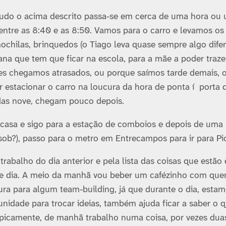
 tudo o acima descrito passa-se em cerca de uma hora ou
ntre as 8:40 e as 8:50. Vamos para o carro e levamos os
ochilas, brinquedos (o Tiago leva quase sempre algo dife
oana que tem que ficar na escola, para a mãe a poder traze
zes chegamos atrasados, ou porque saí­mos tarde demais, 
estacionar o carro na loucura da hora de ponta í porta 
das nove, chegam pouco depois.
casa e sigo para a estação de comboios e depois de uma
sob?), passo para o metro em Entrecampos para ir para Pi
trabalho do dia anterior e pela lista das coisas que estão
sse dia. A meio da manhã vou beber um cafézinho com qu
tura para algum team-building, já que durante o dia, esta
nidade para trocar ideias, também ajuda ficar a saber o 
Tipicamente, de manhã trabalho numa coisa, por vezes duas