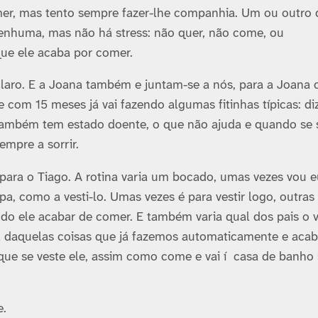
er, mas tento sempre fazer-lhe companhia. Um ou outro 
enhuma, mas não há stress: não quer, não come, ou
que ele acaba por comer.
claro. E a Joana também e juntam-se a nós, para a Joana 
 com 15 meses já vai fazendo algumas fitinhas tí­picas: di
s também tem estado doente, o que não ajuda e quando se 
empre a sorrir.
para o Tiago. A rotina varia um bocado, umas vezes vou e
pa, como a vesti-lo. Umas vezes é para vestir logo, outras
ndo ele acabar de comer. E também varia qual dos pais o v
ma daquelas coisas que já fazemos automaticamente e acab
 que se veste ele, assim como come e vai í casa de banho
e.