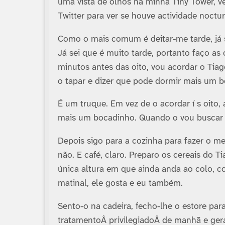
uma vista de olhos na minha Tiny Tower, ve
Twitter para ver se houve actividade noctu
Como o mais comum é deitar-me tarde, já 
Já sei que é muito tarde, portanto faço as
minutos antes das oito, vou acordar o Tia
o tapar e dizer que pode dormir mais um b
É um truque. Em vez de o acordar í s oito,
mais um bocadinho. Quando o vou buscar í 
Depois sigo para a cozinha para fazer o m
não. E café, claro. Preparo os cereais do T
única altura em que ainda anda ao colo, co
matinal, ele gosta e eu também.
Sento-o na cadeira, fecho-lhe o estore pa
tratamentoÂ privilegiadoÂ de manhã e ge