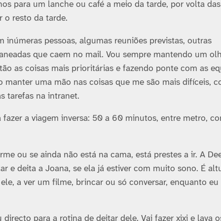
os para um lanche ou café a meio da tarde, por volta das 
 o resto da tarde.
 inúmeras pessoas, algumas reuniões previstas, outras
 planeadas que caem no mail. Vou sempre mantendo um ol
tão as coisas mais prioritárias e fazendo ponte com as eq
o manter uma mão nas coisas que me são mais difí­ceis, 
tarefas na intranet.
a fazer a viagem inversa: 50 a 60 minutos, entre metro, c
me ou se ainda não está na cama, está prestes a ir. A De
ar e deita a Joana, se ela já estiver com muito sono. É alt
le, a ver um filme, brincar ou só conversar, enquanto eu
ecto para a rotina de deitar dele. Vai fazer xixi e lava o