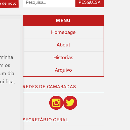
Pesquisar:
PESQUISA
a de novo
MENU
Homepage
About
 minha
Histórias
am os
Arquivo
 um dia
i fica,
REDES DE CAMARADAS
SECRETÁRIO GERAL