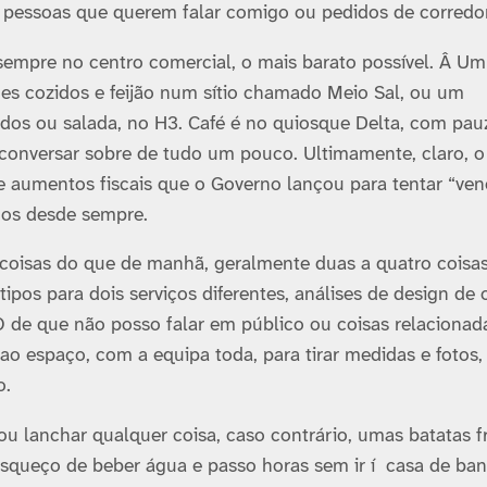
pessoas que querem falar comigo ou pedidos de corredor
sempre no centro comercial, o mais barato possí­vel. Â Um
es cozidos e feijão num sí­tio chamado Meio Sal, ou um
dos ou salada, no H3. Café é no quiosque Delta, com pau
 conversar sobre de tudo um pouco. Ultimamente, claro, o
 e aumentos fiscais que o Governo lançou para tentar “ven
amos desde sempre.
 coisas do que de manhã, geralmente duas a quatro coisa
ipos para dois serviços diferentes, análises de design de 
O de que não posso falar em público ou coisas relaciona
 ao espaço, com a equipa toda, para tirar medidas e fotos,
o.
 vou lanchar qualquer coisa, caso contrário, umas batatas f
queço de beber água e passo horas sem ir í casa de ban