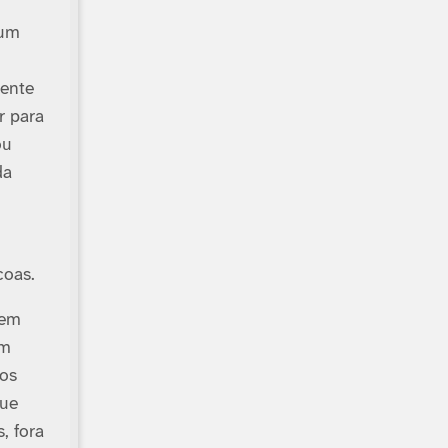
 um
rente
r para
ou
da
coas.
 em
em
mos
que
, fora