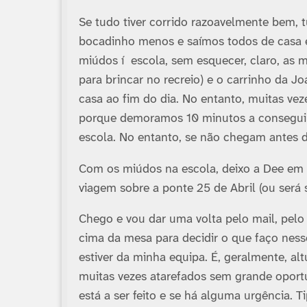
Se tudo tiver corrido razoavelmente bem,
bocadinho menos e saí­mos todos de casa e
miúdos í escola, sem esquecer, claro, as m
para brincar no recreio) e o carrinho da J
casa ao fim do dia. No entanto, muitas ve
porque demoramos 10 minutos a conseguir 
escola. No entanto, se não chegam antes 
Com os miúdos na escola, deixo a Dee em 
viagem sobre a ponte 25 de Abril (ou será 
Chego e vou dar uma volta pelo mail, pelo 
cima da mesa para decidir o que faço ne
estiver da minha equipa. É, geralmente, al
muitas vezes atarefados sem grande oportu
está a ser feito e se há alguma urgência. 