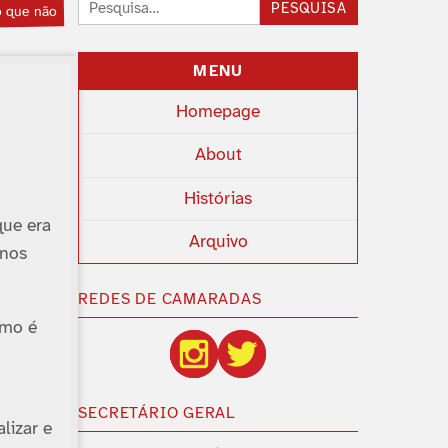
Pesquisar:
PESQUISA
ó que não
MENU
Homepage
About
Histórias
que era
Arquivo
anos
REDES DE CAMARADAS
omo é
SECRETÁRIO GERAL
lizar e