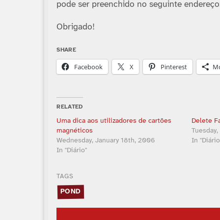
pode ser preenchido no seguinte endereço
Obrigado!
SHARE
Facebook
X
Pinterest
M
RELATED
Uma dica aos utilizadores de cartões
Delete F
magnéticos
Tuesday,
Wednesday, January 18th, 2006
In "Diário
In "Diário"
TAGS
POND