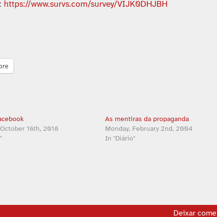
:
https://www.survs.com/survey/VIJK0DHJBH
ore
acebook
As mentiras da propaganda
 October 16th, 2018
Monday, February 2nd, 2004
"
In "Diário"
Deixar come