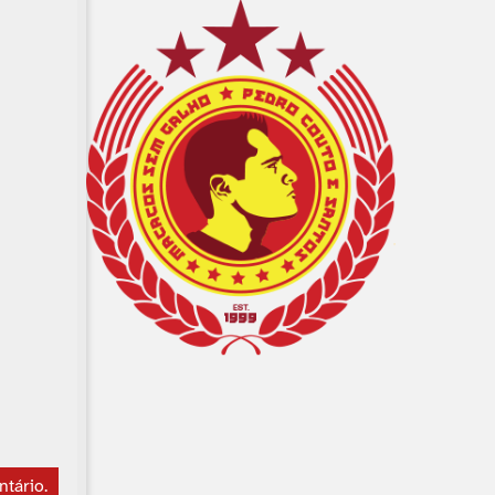
ntário
.