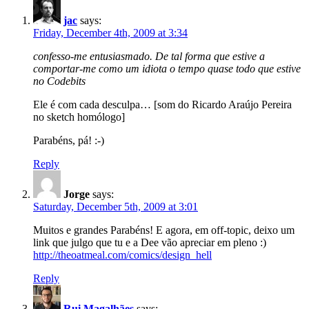
jac
says:
Friday, December 4th, 2009 at 3:34
confesso-me entusiasmado. De tal forma que estive a
comportar-me como um idiota o tempo quase todo que estive
no Codebits
Ele é com cada desculpa… [som do Ricardo Araújo Pereira
no sketch homólogo]
Parabéns, pá! :-)
Reply
Jorge
says:
Saturday, December 5th, 2009 at 3:01
Muitos e grandes Parabéns! E agora, em off-topic, deixo um
link que julgo que tu e a Dee vão apreciar em pleno :)
http://theoatmeal.com/comics/design_hell
Reply
Rui Magalhães
says: