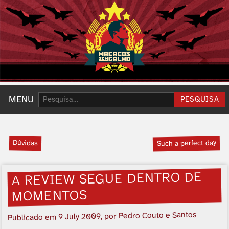
Pesquisar:
MENU
PESQUISA
Dúvidas
Such a perfect day
A REVIEW SEGUE DENTRO DE
MOMENTOS
, por Pedro Couto e Santos
9 July 2009
Publicado em