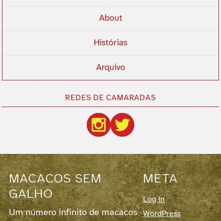
About
Histórias
Arquivo
REDES DE CAMARADAS
MACACOS SEM
META
GALHO
Log in
Um número infinito de macacos
WordPress