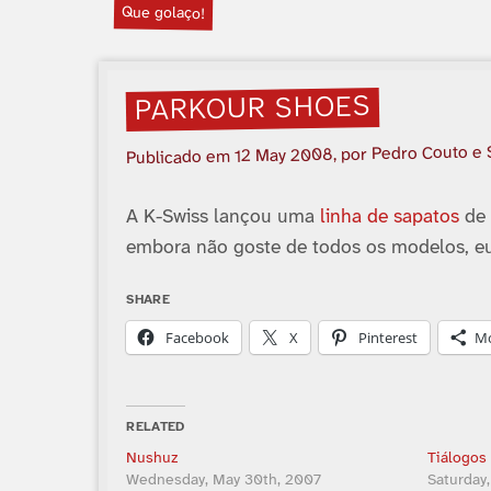
Que golaço!
PARKOUR SHOES
, por Pedro Couto e
12 May 2008
Publicado em
A K-Swiss lançou uma
linha de sapatos
d
embora não goste de todos os modelos, eu
SHARE
Facebook
X
Pinterest
M
RELATED
Nushuz
Tiálogos 
Wednesday, May 30th, 2007
Saturday,