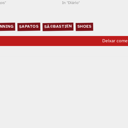
gos"
In "Diário"
SÃ©BASTIEN
NNING
SAPATOS
SHOES
Deixar come