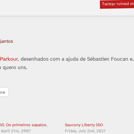
Twitter ruined m
 Santos
e
Parkour
, desenhados com a ajuda de Sébastien Foucan e,
 quero uns.
ore
VI. Os primeiros sapatos.
Saucony Liberty ISO
 April 21st, 2007
Friday, July 2nd, 2021