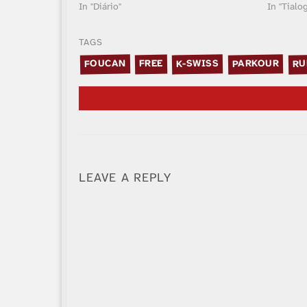
In "Diário"
In "Tialo
TAGS
PARKOUR
RU
K-SWISS
FOUCAN
FREE
LEAVE A REPLY
Alternative: