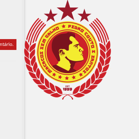
ntário
.