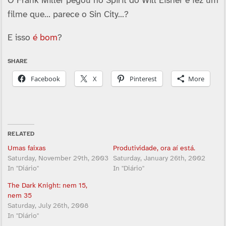
O Frank Miller pegou no Spirit do Will Eisner e fez um
filme que… parece o Sin City…?
E isso
é bom
?
SHARE
Facebook
X
Pinterest
More
RELATED
Umas faixas
Produtividade, ora aí­ está.
Saturday, November 29th, 2003
Saturday, January 26th, 2002
In "Diário"
In "Diário"
The Dark Knight: nem 15,
nem 35
Saturday, July 26th, 2008
In "Diário"