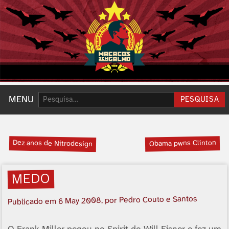
Pesquisar:
MENU
PESQUISA
Dez anos de Nitrodesign
Obama pwns Clinton
MEDO
, por Pedro Couto e Santos
6 May 2008
Publicado em