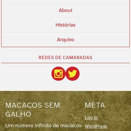
About
Histórias
Arquivo
REDES DE CAMARADAS
MACACOS SEM
META
GALHO
Log in
Um número infinito de macacos
WordPress