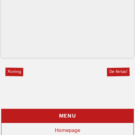
Xuning
De férias!
MENU
Homepage