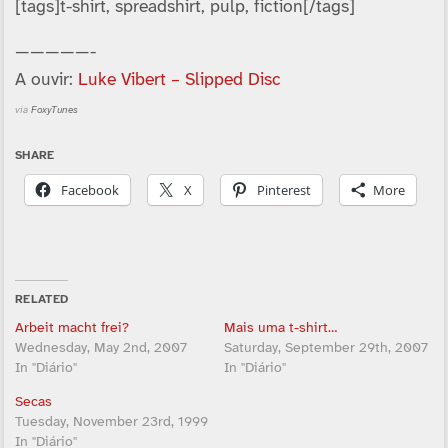
[tags]t-shirt, spreadshirt, pulp, fiction[/tags]
—————-
A ouvir:
Luke Vibert – Slipped Disc
via
FoxyTunes
SHARE
Facebook
X
Pinterest
More
RELATED
Arbeit macht frei?
Mais uma t-shirt…
Wednesday, May 2nd, 2007
Saturday, September 29th, 2007
In "Diário"
In "Diário"
Secas
Tuesday, November 23rd, 1999
In "Diário"