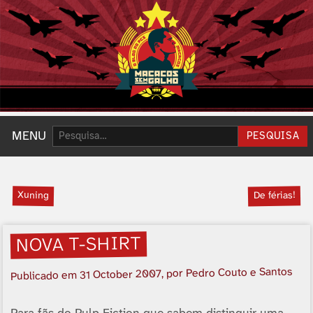
Pesquisar:
MENU
PESQUISA
Xuning
De férias!
NOVA T-SHIRT
, por Pedro Couto e Santos
31 October 2007
Publicado em