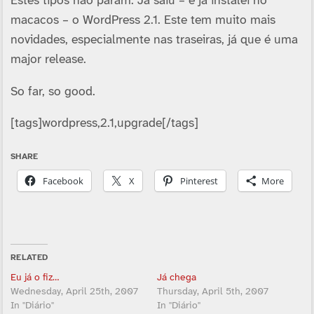
Estes tipos não param. Já saiu – e já instalei no
macacos – o WordPress 2.1. Este tem muito mais
novidades, especialmente nas traseiras, já que é uma
major release.
So far, so good.
[tags]wordpress,2.1,upgrade[/tags]
SHARE
Facebook
X
Pinterest
More
RELATED
Eu já o fiz…
Já chega
Wednesday, April 25th, 2007
Thursday, April 5th, 2007
In "Diário"
In "Diário"