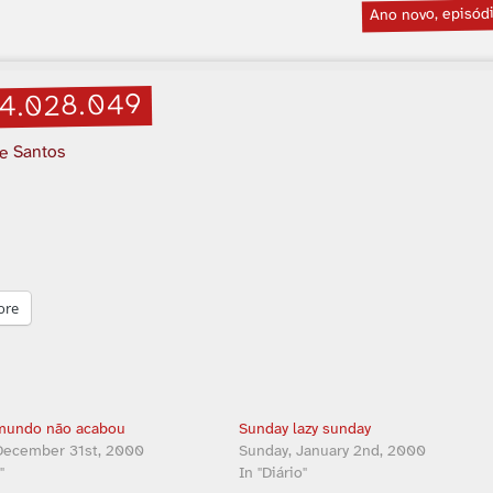
Ano novo, episód
4.028.049
 e Santos
ore
 mundo não acabou
Sunday lazy sunday
December 31st, 2000
Sunday, January 2nd, 2000
"
In "Diário"