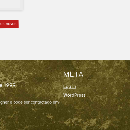
ios novos
META
de 1999
Log in
WordPress
igner e pode ser contactado em