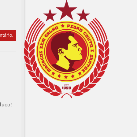
ntário
.
luco!