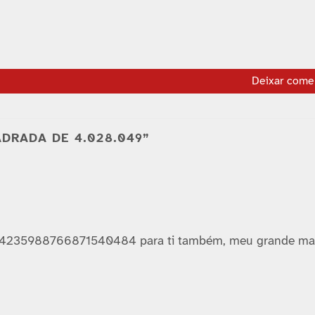
Deixar come
ADRADA DE 4.028.049”
4235988766871540484 para ti também, meu grande ma