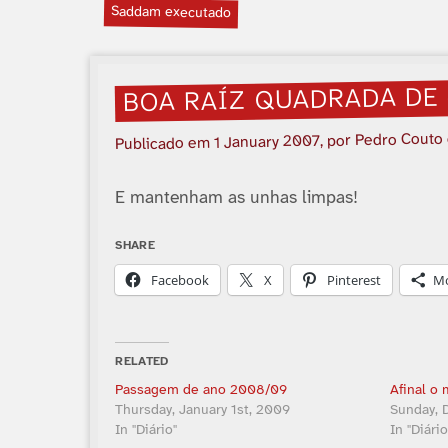
Saddam executado
BOA RAÍ­Z QUADRADA DE 
, por Pedro Couto
1 January 2007
Publicado em
E mantenham as unhas limpas!
SHARE
Facebook
X
Pinterest
M
RELATED
Passagem de ano 2008/09
Afinal o
Thursday, January 1st, 2009
Sunday, 
In "Diário"
In "Diário