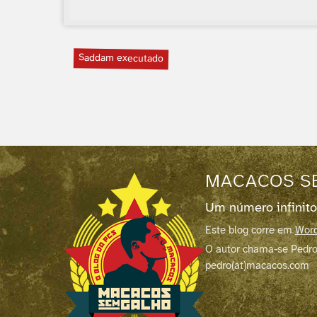
Saddam executado
MACACOS S
Um número infinito
Este blog corre em
Word
O autor chama-se Pedro
pedro(at)macacos.com