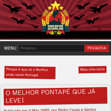
Pesquisar:
MENU
PESQUISA
Porque é que só o Benfica
Mais uma visita
pode salvar Portugal
O MELHOR PONTAPÉ QUE JÁ
LEVEI
, por Pedro Couto e Santos
11 May 2005