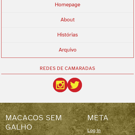
Homepage
About
Histórias
Arquivo
REDES DE CAMARADAS
MACACOS SEM
META
GALHO
Log in