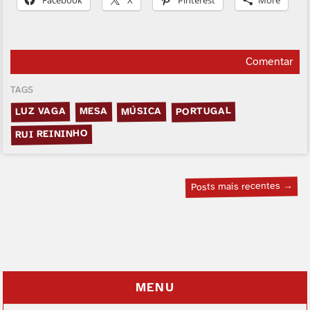
Comentar
TAGS
PORTUGAL
LUZ VAGA
MÚSICA
MESA
RUI REININHO
Posts mais recentes →
MENU