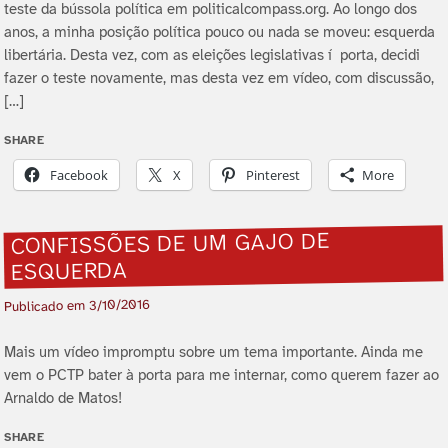
teste da bússola polí­tica em politicalcompass.org. Ao longo dos
anos, a minha posição polí­tica pouco ou nada se moveu: esquerda
libertária. Desta vez, com as eleições legislativas í porta, decidi
fazer o teste novamente, mas desta vez em ví­deo, com discussão,
[…]
SHARE
Facebook
X
Pinterest
More
CONFISSÕES DE UM GAJO DE
ESQUERDA
3/10/2016
Publicado em
Mais um ví­deo impromptu sobre um tema importante. Ainda me
vem o PCTP bater à porta para me internar, como querem fazer ao
Arnaldo de Matos!
SHARE