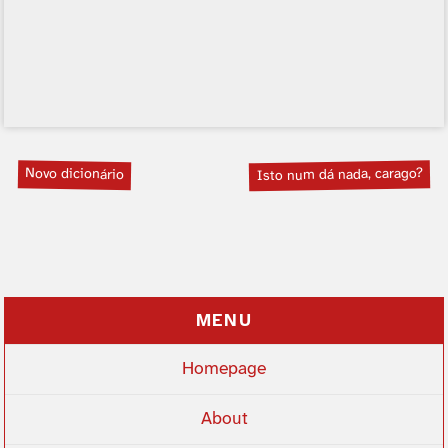
Novo dicionário
Isto num dá nada, carago?
MENU
Homepage
About